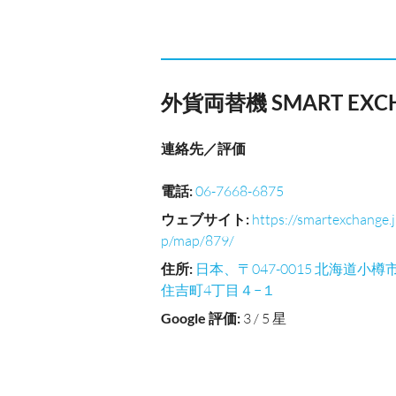
外貨両替機 SMART EX
連絡先／評価
電話
:
06-7668-6875
ウェブサイト
:
https://smartexchange.j
p/map/879/
住所
:
日本、〒047-0015 北海道小樽
住吉町4丁目４−１
Google 評価
:
3 / 5 星