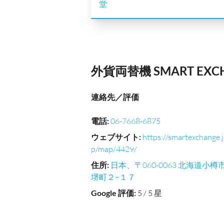
堂
外貨両替機 SMART EX
連絡先／評価
電話
:
06-7668-6875
ウェブサイト
:
https://smartexchange.j
p/map/4429/
住所
:
日本、〒060-0063 北海道小樽
堺町２−１７
Google 評価
:
5 / 5 星