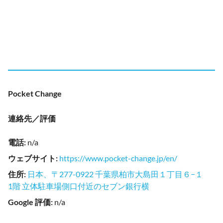
Pocket Change
連絡先／評価
電話
:
n/a
ウェブサイト
:
https://www.pocket-change.jp/en/
住所
:
日本、〒277-0922 千葉県柏市大島田１丁目６−１
1階 立体駐車場側口付近のセブン銀行横
Google 評価
:
n/a