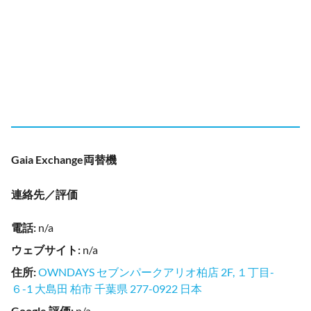
Gaia Exchange両替機
連絡先／評価
電話
:
n/a
ウェブサイト
:
n/a
住所
:
OWNDAYS セブンパークアリオ柏店 2F, １丁目-
６-1 大島田 柏市 千葉県 277-0922 日本
Google 評価
:
n/a