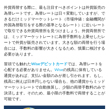
外貨両替する際に、最も注目すべきポイントは外貨販売の
為替レートです。為替レートは日々変動していますが、で
きるだけミッドマーケットレート（市場仲値：金融機関が
外国為替取引をする際の基準となるレート）に近いレート
で取引できる外貨両替所を見つけましょう。外貨両替所で
は、ミッドマーケットレートに為替手数料を上乗せしたレ
ートで外貨が販売されています。大きな額の両替を行う場
合には、手数料の影響が大きくなるため、慎重に検討する
必要があります。
冒頭でも触れた
Wiseデビットカード
では、為替レートを
心配する必要がありません。
Wise
の残高に保有している
通貨があれば、支払い金額のみが差し引かれます。もし、
残高に例えば日本円しかない場合も、他の通貨からミッド
マーケットレートで自動換算し、少額の両替手数料のみで
決済します。そのため、最小限の手数料で両替することが
可能です。