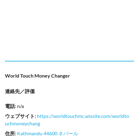
World Touch Money Changer
連絡先／評価
電話
:
n/a
ウェブサイト
:
https://worldtouchmc.wixsite.com/worldto
uchmoneychang
住所
:
Kathmandu 44600 ネパール