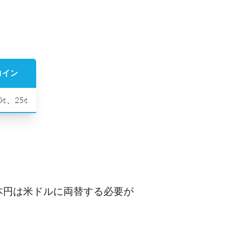
コイン
0¢、25¢
本円は米ドルに両替する必要が