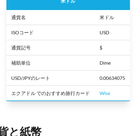
米ドル
通貨名
米ドル
ISOコード
USD
通貨記号
$
補助単位
Dime
USD/JPYのレート
0.00634075
エクアドル でのおすすめ旅行カード
Wise
貨と紙幣