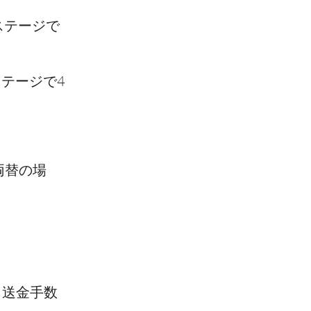
ステージで
ステージで4
両替の場
。送金手数