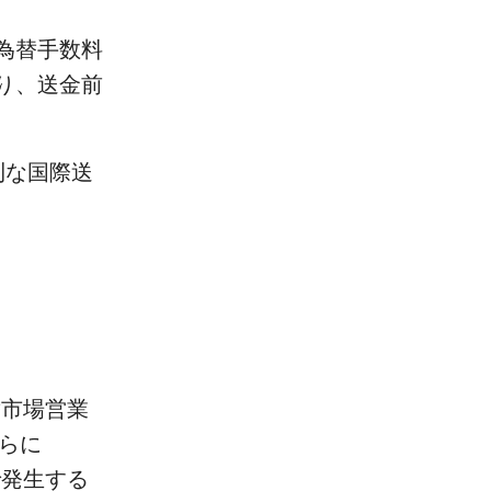
為替手数料
り、送金前
利な国際送
替市場営業
らに
で発生する