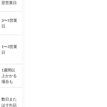
翌営業日
3〜5営業
日
1〜3営業
日
1週間以
上かかる
場合も
数日また
はそれ以