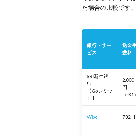
た場合の比較です
銀行・サー
送金
ビス
数料
SBI新生銀
2,000
行
円
【Goレミッ
（※1
ト】
Wise
732円