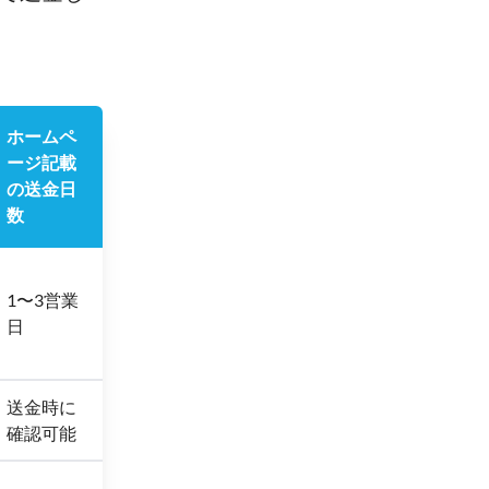
ホームペ
ージ記載
の送金日
数
1〜3営業
日
送金時に
確認可能