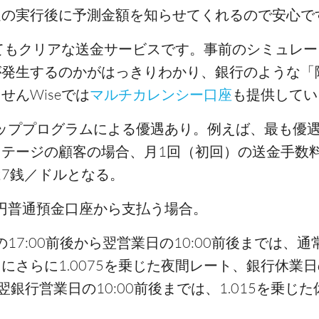
送の実行後に予測金額を知らせてくれるので安心で
てもクリアな送金サービスです。事前のシミュレー
が発生するのかがはっきりわかり、銀行のような「
せんWiseでは
マルチカレンシー口座
も提供してい
ッププログラムによる優遇あり。例えば、最も優
テージの顧客の場合、月1回（初回）の送金手数
7銭／ドルとなる。
円普通預金口座から支払う場合。
17:00前後から翌営業日の10:00前後までは、
にさらに1.0075を乗じた夜間レート、銀行休業
ら翌銀行営業日の10:00前後までは、1.015を乗じ