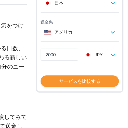
日本
送金先
て気をつけ
アメリカ
かる日数、
JPY
わる新しい
自分のニー
サービスを比較する
較してみて
して送金し