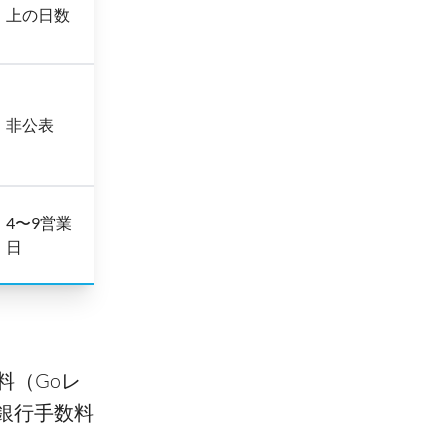
上の日数
非公表
4〜9営業
日
料（Goレ
銀行手数料