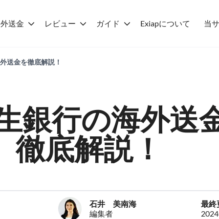
海外送金
レビュー
ガイド
Exiapについて
当
の海外送金を徹底解説！
新生銀行の海外送
徹底解説！
石井 美南海
最終
編集者
202