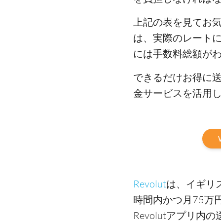
上記の表を見てお
は、実際のレート
には手数料総額が
できるだけお得に
金サービスを活用
Revolut
は、イギリ
時間内かつ月75万
Revolutアプ