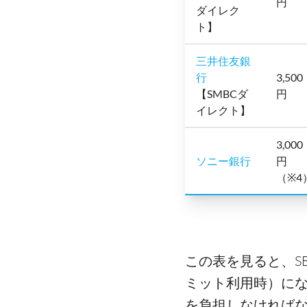
円
ダイレク
ト】
三井住友銀
行
3,500
【SMBCダ
円
イレクト】
3,000
ソニー銀行
円
（※4
この表を見ると、SB
ミット利用時）に
を負担しなければ