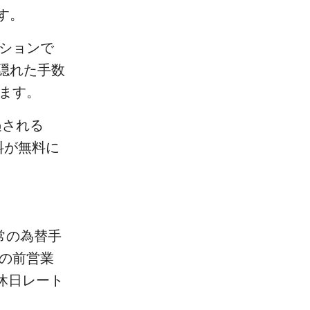
す。
ションで
隠れた手数
ます。
遇される
料が無料に
通常の為替手
日の前営業
た休日レート