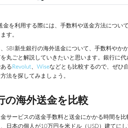
外送金を利用する際には、手数料や送金方法につい
ります。
、SBI新生銀行の海外送金について、手数料やか
どを丸ごと解説していきたいと思います。銀行に代
である
Revolut
、
Wise
などとも比較するので、ぜひ
金方法を探してみましょう。
銀行の海外送金を比較
送金サービスの送金手数料と送金にかかる時間を比
、日本の個人が10万円を米ドル（USD）建てに