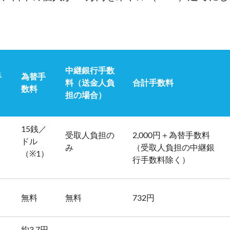
。
中継銀行手数
手
為替手
料（送金人負
合計手数料
数料
担の場合）
15銭／
受取人負担の
2,000円＋為替手数料
ドル
み
（受取人負担の中継銀
（※1）
）
行手数料除く）
無料
無料
732円
約3.7円