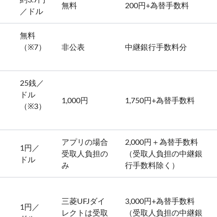
無料
200円+為替手数料
／ドル
無料
（※7）
非公表
中継銀行手数料分
）
25銭／
ドル
1,000円
1,750円+為替手数料
（※3）
アプリの場合
2,000円＋為替手数料
1円／
受取人負担の
（受取人負担の中継銀
ドル
み
行手数料除く）
三菱UFJダイ
3,000円+為替手数料
1円／
レクトは受取
（受取人負担の中継銀