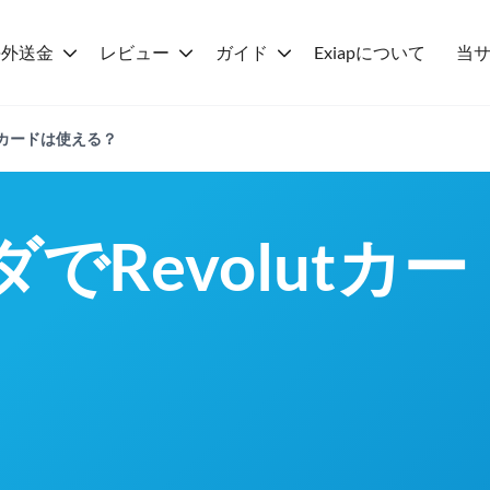
海外送金
レビュー
ガイド
Exiapについて
当
utカードは使える？
でRevolutカ