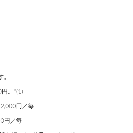
す。
。*(1)
,000円／毎
00円／毎