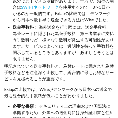
数分で完了できる場合があります。一方で、銀行の場
合は
SWIFTネットワーク
を使用するので、3〜5日か
かるのが一般的です。Exiapの比較では、デンマーク
から日本へ最も早く送金できる方法は
Wise
でした。
送金手数料：
海外送金を行う際には、送金手数料、
為替レートに隠された為替手数料、第三者業者に支払
う手数料など、様々な手数料が発生する可能性があり
ます。サービスによっては、透明性を持って手数料を
開示しているところもありますが、必ずしもそうとは
限りません。
明記されている送金手数料と、為替レートに隠された為替
手数料などを注意深く比較して、総合的に最もお得なサー
ビスを見極めることが重要です。
Exiapの比較では、Wiseがデンマークから日本への送金で
最も総合的な手数料が低いことがわかりました。
必要な書類：
セキュリティ上の理由および国際法に
準拠するため、外国への送金時には身分証明書と住所