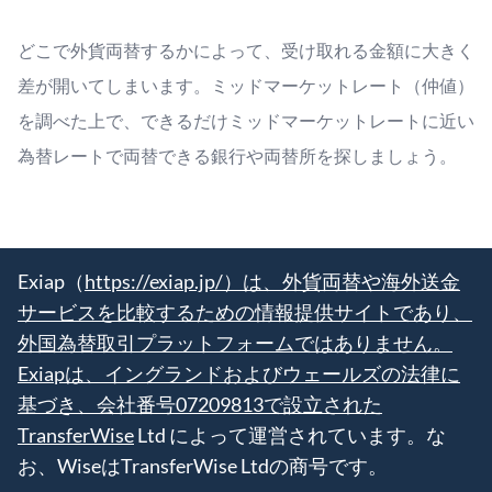
どこで外貨両替するかによって、受け取れる金額に大きく
差が開いてしまいます。ミッドマーケットレート（仲値）
を調べた上で、できるだけミッドマーケットレートに近い
為替レートで両替できる銀行や両替所を探しましょう。
Exiap（
https://exiap.jp/）は、外貨両替や海外送金
サービスを比較するための情報提供サイトであり、
外国為替取引プラットフォームではありません。
Exiapは、イングランドおよびウェールズの法律に
基づき、会社番号07209813で設立された
TransferWise
Ltd によって運営されています。な
お、WiseはTransferWise Ltdの商号です。