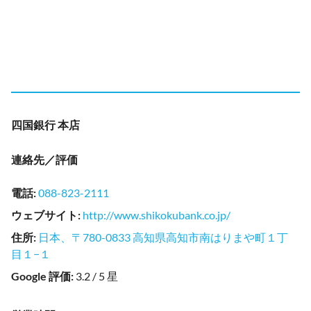
四国銀行 本店
連絡先／評価
電話
:
088-823-2111
ウェブサイト
:
http://www.shikokubank.co.jp/
住所
:
日本、〒780-0833 高知県高知市南はりまや町１丁
目１−１
Google 評価
:
3.2 / 5 星