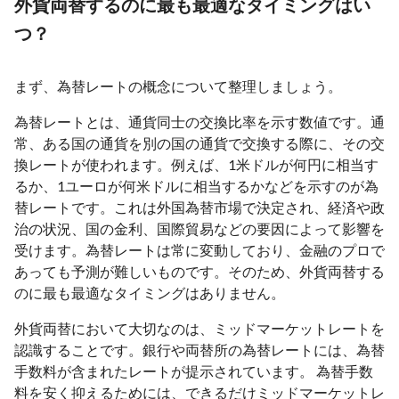
外貨両替するのに最も最適なタイミングはい
つ？
まず、為替レートの概念について整理しましょう。
為替レートとは、通貨同士の交換比率を示す数値です。通
常、ある国の通貨を別の国の通貨で交換する際に、その交
換レートが使われます。例えば、1米ドルが何円に相当す
るか、1ユーロが何米ドルに相当するかなどを示すのが為
替レートです。これは外国為替市場で決定され、経済や政
治の状況、国の金利、国際貿易などの要因によって影響を
受けます。為替レートは常に変動しており、金融のプロで
あっても予測が難しいものです。そのため、外貨両替する
のに最も最適なタイミングはありません。
外貨両替において大切なのは、ミッドマーケットレートを
認識することです。銀行や両替所の為替レートには、為替
手数料が含まれたレートが提示されています。 為替手数
料を安く抑えるためには、できるだけミッドマーケットレ