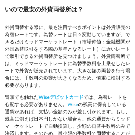
いので最安の外貨両替所は？
外貨両替する際に、最も注目すべきポイントは外貨販売の
為替レートです。為替レートは日々変動していますが、で
きるだけミッドマーケットレート（市場仲値：金融機関が
外国為替取引をする際の基準となるレート）に近いレート
で取引できる外貨両替所を見つけましょう。外貨両替所で
は、ミッドマーケットレートに為替手数料を上乗せしたレ
ートで外貨が販売されています。大きな額の両替を行う場
合には、手数料の影響が大きくなるため、慎重に検討する
必要があります。
冒頭でも触れた
Wiseデビットカード
では、為替レートを
心配する必要がありません。
Wise
の残高に保有している
通貨があれば、支払い金額のみが差し引かれます。もし、
残高に例えば日本円しかない場合も、他の通貨からミッド
マーケットレートで自動換算し、少額の両替手数料のみで
決済します。そのため、最小限の手数料で両替することが