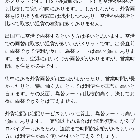
がメリットです。TTS（外貨販売レート）も空港や両替所
と比較して安い傾向にあります。。しかしながら、外貨両
替を取り扱う銀行窓口は減少しつつあり、空港や両替所と
比べて取扱い通貨の種類は多くありません。
出国前に空港で両替するという方は多いと思います。空港
での両替は取扱い通貨が多い点がメリットです。出発直前
に両替できて便利な反面、為替レートは高い傾向にありま
す。また、空港にはいくつか両替所がありますが、営業時
間にも注意が必要です。
街中にある外貨両替所は立地がよかったり、営業時間が長
かったりと、特に働く人にとっては利便性が非常に高いと
言えます。その反面、為替レートは比較的高く、決してお
得に両替できるとは言えません。
外貨宅配は宅配サービスという性質上、為替レートも高い
傾向にあります。一定額以上の場合は配送料無料になるプ
ロバイダーもあるため、渡航まで時間的余裕があるという
方には利便性が高く使いやすいと言えるでしょう。