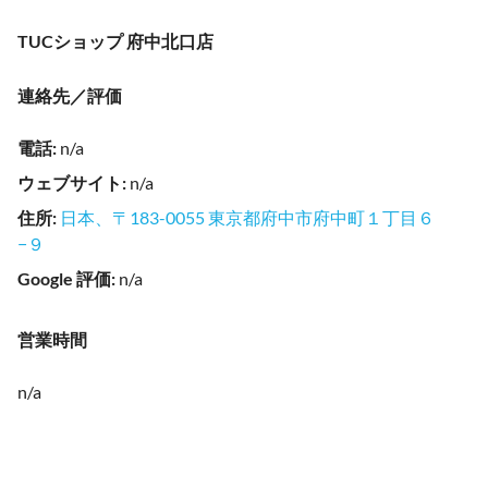
TUCショップ 府中北口店
連絡先／評価
電話
:
n/a
ウェブサイト
:
n/a
住所
:
日本、〒183-0055 東京都府中市府中町１丁目６
−９
Google 評価
:
n/a
営業時間
n/a