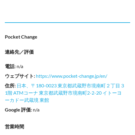
Pocket Change
連絡先／評価
電話
:
n/a
ウェブサイト
:
https://www.pocket-change.jp/en/
住所
:
日本、〒180-0023 東京都武蔵野市境南町２丁目３
1階 ATMコーナ 東京都武蔵野市境南町2-2-20 イトーヨ
ーカドー武蔵境 東館
Google 評価
:
n/a
営業時間