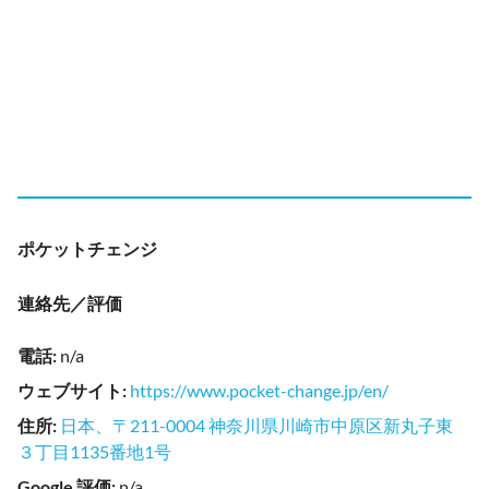
ポケットチェンジ
連絡先／評価
電話
:
n/a
ウェブサイト
:
https://www.pocket-change.jp/en/
住所
:
日本、〒211-0004 神奈川県川崎市中原区新丸子東
３丁目1135番地1号
Google 評価
:
n/a