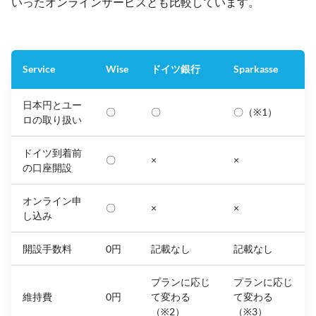
いったオンラインサービスとも比較しています。
Service
Wise
ドイツ銀行
Sparkasse
日本円とユー
〇
〇
〇（※1）
ロの取り扱い
ドイツ到着前
〇
×
×
の口座開設
オンライン申
〇
×
×
し込み
開設手数料
0円
記載なし
記載なし
プランに応じ
プランに応じ
維持費
0円
て変わる
て変わる
（※2）
（※3）