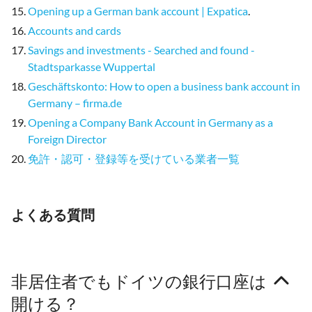
Opening up a German bank account | Expatica
.
Accounts and cards
Savings and investments - Searched and found -
Stadtsparkasse Wuppertal
Geschäftskonto: How to open a business bank account in
Germany – firma.de
Opening a Company Bank Account in Germany as a
Foreign Director
免許・認可・登録等を受けている業者一覧
よくある質問
非居住者でもドイツの銀行口座は
開ける？