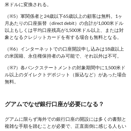
米ドルに変換される。
（※5）軍関係者と24歳以下65歳以上の顧客は無料。1ヶ
月あたりの口座振替（direct debit）の合計が1,000米ドル
以上もしくは平均口座残高が1,500米ドル以上、または対
象となるクレジットカードを有する場合も無料となる。
（※6）インターネットでの口座開設申し込みは18歳以上
の米国籍、永住権保持者のみ可能で、それ以外は不可。
（※7）各バンクステートメントの対象期間中に1,500米ド
ル以上のダイレクトデポジット（振込など）があった場合
無料。
グアムでなぜ銀行口座が必要になる？
グアムに限らず海外での銀行口座の開設には多くの書類と
複雑な手順を踏むことが必要で、正直面倒に感じる人もい