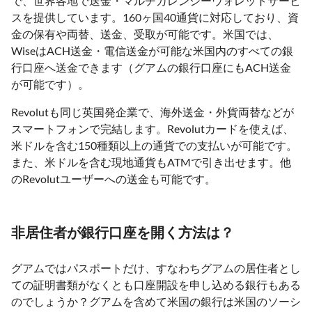
で、世界各地で送金・マルチカレンシーウォレットサービ
スを提供しています。160ヶ国40通貨に対応しており、資
金の保有や両替、送金、受取が可能です。米国では、
WiseはACH送金・電信送金が可能な米国内のすべての銀
行口座へ送金できます（グアムの銀行口座にもACH送金
が可能です）。
Revolutも同じ英国発企業で、海外送金・外貨両替などが
スマートフォンで完結します。Revolutカードを使えば、
米ドルを含む150種類以上の通貨での支払いが可能です。
また、米ドルを含む現地通貨もATMで引き出せます。他
のRevolutユーザーへの送金も可能です。
非居住者が銀行口座を開く方法は？
グアムではパスポートだけ、すなわちグアムの居住者とし
ての証明書類がなくとも口座開設を申し込める銀行もある
のでしょうか？グアムを含めて米国の銀行は米国のソーシ