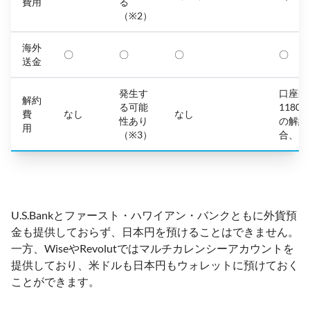
費用
る
（※2）
海外
〇
〇
〇
〇
送金
発生す
口座開
解約
る可能
1180
費
なし
なし
性あり
の解約
用
（※3）
合、5
U.S.Bankとファースト・ハワイアン・バンクともに外貨預
金も提供しておらず、日本円を預けることはできません。
一方、WiseやRevolutではマルチカレンシーアカウントを
提供しており、米ドルも日本円もウォレットに預けておく
ことができます。