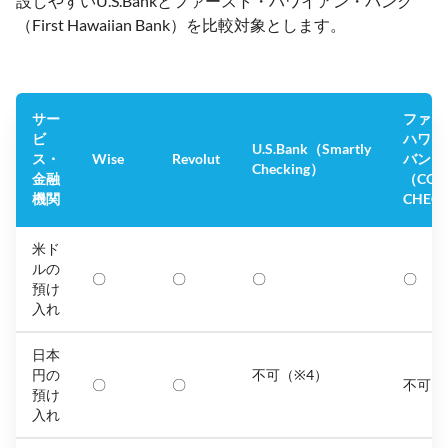
設しやすいU.S.Bankとファースト・ハワイアン・バンク
（First Hawaiian Bank）を比較対象とします。
サー
ファー
ビ
ハワイ
U.S.Bank（Smartly
ス・
Wise
Revolut
バンク
Checking）
金融
（COM
機関
CHEC
米ド
ルの
〇
〇
〇
〇
預け
入れ
日本
円の
不可（※4）
〇
〇
不可
預け
入れ