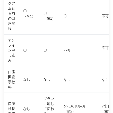
グア
ム到
〇
着前
〇
〇
不可
（※1）
の口
（※1）
座開
設
オン
ライ
不可（
ン申
〇
〇
不可
し込
み
口座
開設
なし
なし
なし
なし
手数
料
プラン
口座
に応じ
6.95米ドル/月
7米ド
維持
なし
て変わ
（※5）
（※7