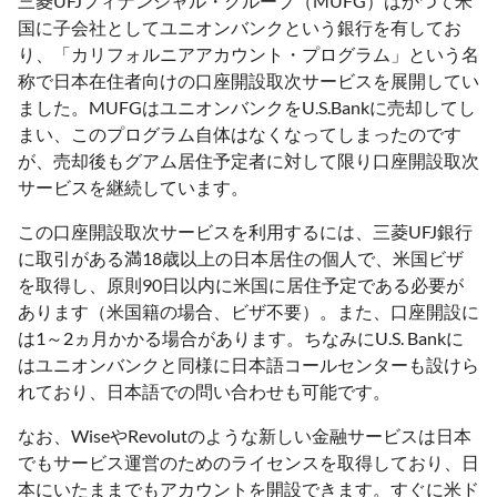
三菱UFJフィナンシャル・グループ（MUFG）はかつて米
国に子会社としてユニオンバンクという銀行を有してお
り、「カリフォルニアアカウント・プログラム」という名
称で日本在住者向けの口座開設取次サービスを展開してい
ました。MUFGはユニオンバンクをU.S.Bankに売却してし
まい、このプログラム自体はなくなってしまったのです
が、売却後もグアム居住予定者に対して限り口座開設取次
サービスを継続しています。
この口座開設取次サービスを利用するには、三菱UFJ銀行
に取引がある満18歳以上の日本居住の個人で、米国ビザ
を取得し、原則90日以内に米国に居住予定である必要が
あります（米国籍の場合、ビザ不要）。また、口座開設に
は1～2ヵ月かかる場合があります。ちなみにU.S. Bankに
はユニオンバンクと同様に日本語コールセンターも設けら
れており、日本語での問い合わせも可能です。
なお、WiseやRevolutのような新しい金融サービスは日本
でもサービス運営のためのライセンスを取得しており、日
本にいたままでもアカウントを開設できます。すぐに米ド