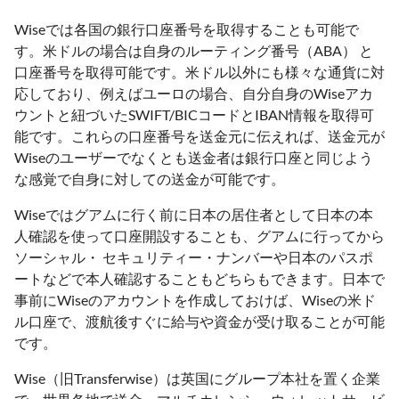
Wiseでは各国の銀行口座番号を取得することも可能で
す。米ドルの場合は自身のルーティング番号（ABA） と
口座番号を取得可能です。米ドル以外にも様々な通貨に対
応しており、例えばユーロの場合、自分自身のWiseアカ
ウントと紐づいたSWIFT/BICコードとIBAN情報を取得可
能です。これらの口座番号を送金元に伝えれば、送金元が
Wiseのユーザーでなくとも送金者は銀行口座と同じよう
な感覚で自身に対しての送金が可能です。
Wiseではグアムに行く前に日本の居住者として日本の本
人確認を使って口座開設することも、グアムに行ってから
ソーシャル・ セキュリティー・ナンバーや日本のパスポ
ートなどで本人確認することもどちらもできます。日本で
事前にWiseのアカウントを作成しておけば、Wiseの米ド
ル口座で、渡航後すぐに給与や資金が受け取ることが可能
です。
Wise（旧Transferwise）は英国にグループ本社を置く企業