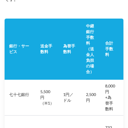
中継
銀行
手数
料
合計
銀行・サー
送金手
為替手
（送
手数
ビス
数料
数料
金人
料
負担
の場
合）
8,000
5,500
円
七十七銀行
1円／
2,500
円
+為
ドル
円
（※1）
替手
数料
732