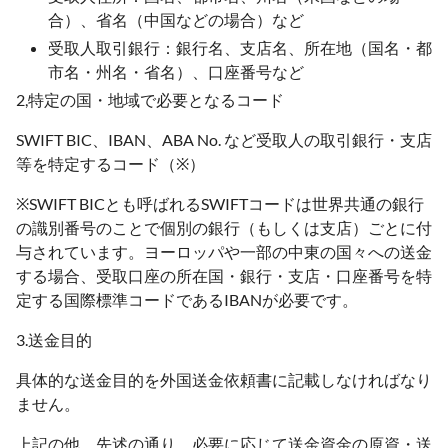
合）、省名（中国などの場合）など
受取人取引銀行：銀行名、支店名、所在地（国名・都
市名・州名・省名）、口座番号など
2,特定の国・地域で必要となるコード
SWIFT BIC、IBAN、ABA No. など受取人の取引銀行・支店
等を特定するコード（※）
※SWIFT BICとも呼ばれるSWIFTコードは世界共通の銀行
の識別番号のことで個別の銀行（もしくは支店）ごとに付
与されています。ヨーロッパや一部の中東の国々への送金
する場合、受取口座の所在国・銀行・支店・口座番号を特
定する国際標準コードであるIBANが必要です。
3.送金目的
具体的な送金目的を外国送金依頼書に記載しなければなり
ません。
上記の他、先述の通り、必要に応じて送金資金の原資・送