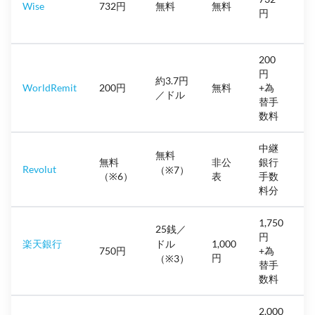
Wise
732円
無料
無料
円
200
円
約3.7円
WorldRemit
200円
無料
+為
／ドル
替手
数料
中継
無料
3
無料
非公
銀行
Revolut
（※7）
（※6）
表
手数
料分
1,750
25銭／
円
1
楽天銀行
ドル
1,000
750円
+為
円
（※3）
替手
数料
2,000