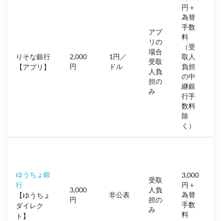
円＋
為替
手数
アプ
料
リの
1
（受
場合
りそな銀行
2,000
1円／
取人
受取
円
ドル
負担
【アプリ】
人負
の中
担の
継銀
み
行手
数料
除
く）
（
ゆうちょ銀
3,000
受取
7
行
円＋
3,000
人負
非公表
為替
【ゆうちょ
円
担の
手数
ダイレク
み
料
ト】