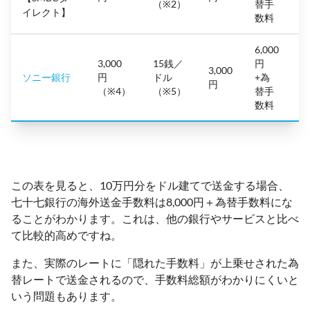
（※2）
替手
イレクト】
数料
6,000
3,000
15銭／
円
4
3,000
ソニー銀行
円
ドル
+為
円
（※4）
（※5）
替手
数料
この表を見ると、10万円分をドル建てで送金する場合、
七十七銀行の海外送金手数料は8,000円＋為替手数料にな
ることがわかります。これは、他の銀行やサービスと比べ
て比較的高めですね。
また、実際のレートに「隠れた手数料」が上乗せされた為
替レートで送金されるので、手数料総額がわかりにくいと
いう問題もあります。