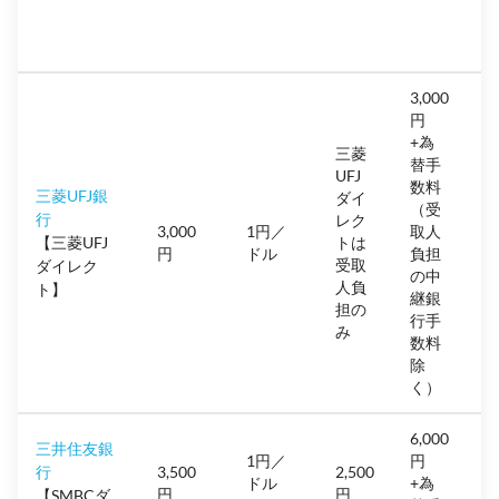
3,000
円
+為
三菱
替手
UFJ
数料
三菱UFJ銀
ダイ
（受
行
レク
3,000
1円／
取人
【三菱UFJ
トは
円
ドル
負担
受取
ダイレク
の中
人負
ト】
継銀
担の
行手
み
数料
除
く）
6,000
三井住友銀
1円／
円
行
3,500
2,500
ドル
+為
円
円
【SMBCダ