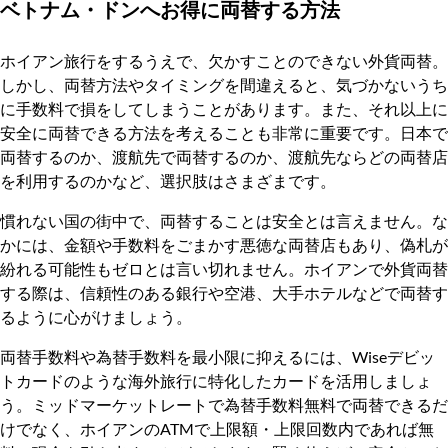
ベトナム・ドンへお得に両替する方法
ホイアン旅行をするうえで、欠かすことのできない外貨両替。
しかし、両替方法やタイミングを間違えると、気づかないうち
に手数料で損をしてしまうことがあります。また、それ以上に
安全に両替できる方法を考えることも非常に重要です。日本で
両替するのか、渡航先で両替するのか、渡航先ならどの両替店
を利用するのかなど、選択肢はさまざまです。
慣れない国の街中で、両替することは安全とは言えません。な
かには、金額や手数料をごまかす悪徳な両替店もあり、偽札が
紛れる可能性もゼロとは言い切れません。ホイアンで外貨両替
する際は、信頼性のある銀行や空港、大手ホテルなどで両替す
るように心がけましょう。
両替手数料や為替手数料を最小限に抑えるには、Wiseデビッ
トカードのような海外旅行に特化したカードを活用しましょ
う。ミッドマーケットレートで為替手数料無料で両替できるだ
けでなく、ホイアンのATMで上限額・上限回数内であれば無