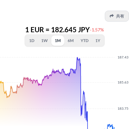
共有
1 EUR = 182.645 JPY
-1.57%
1D
1W
1M
6M
YTD
1Y
187.43
185.63
183.75