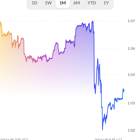
1D
1W
1M
6M
YTD
1Y
1.07
1.06
1.05
1.03
1.02