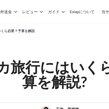
海外送金
レビュー
ガイド
Exiapについて
当
いくら必要？予算を解説
カ旅行にはいく
算を解説?