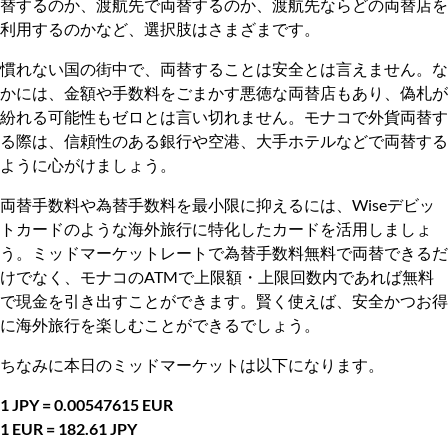
替するのか、渡航先で両替するのか、渡航先ならどの両替店を
利用するのかなど、選択肢はさまざまです。
慣れない国の街中で、両替することは安全とは言えません。な
かには、金額や手数料をごまかす悪徳な両替店もあり、偽札が
紛れる可能性もゼロとは言い切れません。モナコで外貨両替す
る際は、信頼性のある銀行や空港、大手ホテルなどで両替する
ように心がけましょう。
両替手数料や為替手数料を最小限に抑えるには、Wiseデビッ
トカードのような海外旅行に特化したカードを活用しましょ
う。ミッドマーケットレートで為替手数料無料で両替できるだ
けでなく、モナコのATMで上限額・上限回数内であれば無料
で現金を引き出すことができます。賢く使えば、安全かつお得
に海外旅行を楽しむことができるでしょう。
ちなみに本日のミッドマーケットは以下になります。
1 JPY = 0.00547615 EUR
1 EUR = 182.61 JPY