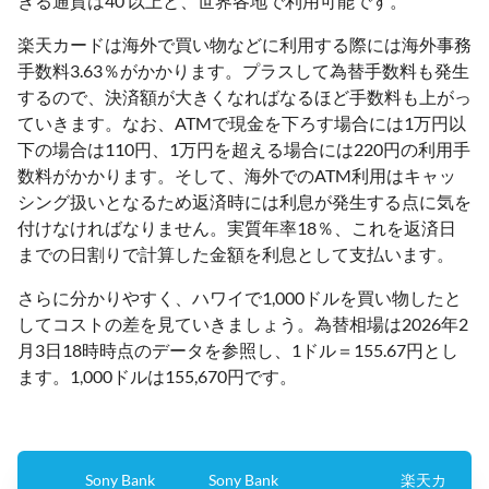
きる通貨は40 以上と、世界各地で利用可能です。
楽天カードは海外で買い物などに利用する際には海外事務
手数料3.63％がかかります。プラスして為替手数料も発生
するので、決済額が大きくなればなるほど手数料も上がっ
ていきます。なお、ATMで現金を下ろす場合には1万円以
下の場合は110円、1万円を超える場合には220円の利用手
数料がかかります。そして、海外でのATM利用はキャッ
シング扱いとなるため返済時には利息が発生する点に気を
付けなければなりません。実質年率18％、これを返済日
までの日割りで計算した金額を利息として支払います。
さらに分かりやすく、ハワイで1,000ドルを買い物したと
してコストの差を見ていきましょう。為替相場は2026年2
月3日18時時点のデータを参照し、1ドル＝155.67円とし
ます。1,000ドルは155,670円です。
Sony Bank
Sony Bank
楽天カ