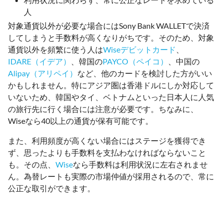
人
対象通貨以外が必要な場合にはSony Bank WALLETで決済
してしまうと手数料が高くなりがちです。そのため、対象
通貨以外を頻繁に使う人は
Wiseデビットカード
、
IDARE（イデア）
、韓国の
PAYCO（ペイコ）
、中国の
Alipay（アリペイ）
など、他のカードを検討した方がいい
かもしれません。特にアジア圏は香港ドルにしか対応して
いないため、韓国やタイ、ベトナムといった日本人に人気
の旅行先に行く場合には注意が必要です。ちなみに、
Wiseなら40以上の通貨が保有可能です。
また、利用頻度が高くない場合にはステージを獲得でき
ず、思ったよりも手数料を支払わなければならないこと
も。その点、
Wise
なら手数料は利用状況に左右されませ
ん。為替レートも実際の市場仲値が採用されるので、常に
公正な取引ができます。