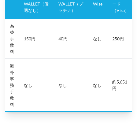
WALLET（優
WALLET（プ
Wise
ード
遇なし）
ラチナ）
（Visa）
為
替
手
150円
40円
なし
250円
数
料
海
外
事
約5,651
務
なし
なし
なし
円
手
数
料