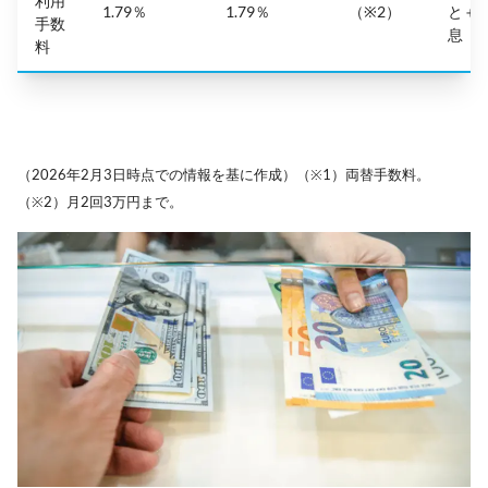
利用
1.79％
1.79％
（※2）
と＋
手数
息
料
（2026年2月3日時点での情報を基に作成）（※1）両替手数料。
（※2）月2回3万円まで。