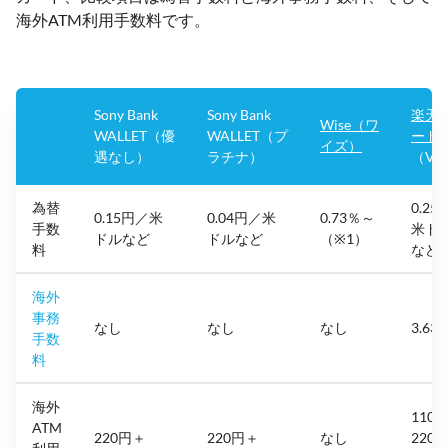
海外ATM利用手数料です。
Sony Bank
Sony Bank
楽天
Wise（ワ
WALLET（優
WALLET（プ
ード
イズ）
遇なし）
ラチナ）
（Vis
為替
0.25
0.15円／米
0.04円／米
0.73％～
手数
米ド
ドルなど
ドルなど
（※1）
料
など
海外
事務
なし
なし
なし
3.63
手数
料
海外
110
ATM
220円＋
220円＋
なし
220