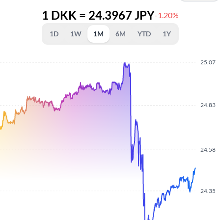
1 DKK = 24.3967 JPY
-1.20%
1D
1W
1M
6M
YTD
1Y
25.07
24.83
24.58
24.35