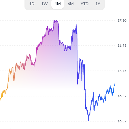
1D
1W
1M
6M
YTD
1Y
17.10
16.93
16.75
16.57
16.39