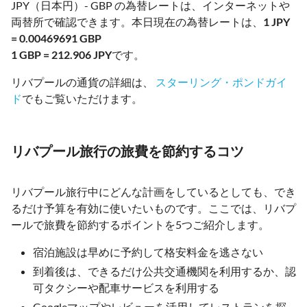
JPY（日本円）- GBP の為替レートは、インターネットや
両替所で確認できます。本日現在の為替レートは、
1 JPY
= 0.00469691 GBP
1 GBP = 212.906 JPY
です。
リバプールの通貨の詳細は、
スターリング・ポンドガイ
ド
でもご覧いただけます。
リバプール旅行の旅費を節約するコツ
リバプール旅行中にどんな計画をしているとしても、でき
るだけ予算を有効に使いたいものです。ここでは、リバプ
ールで旅費を節約するポイントを5つご紹介します。
宿泊施設は早めに予約して格安料金を逃さない
到着後は、できるだけ公共交通機関を利用するか、認
可タクシーや配車サービスを利用する
Googleマップやレビューを活用してレストランを探