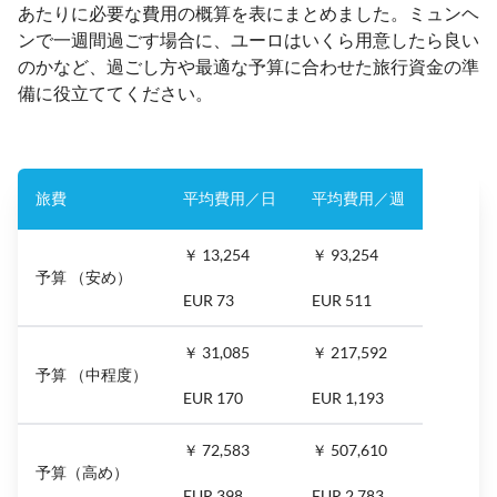
あたりに必要な費用の概算を表にまとめました。ミュンヘ
ンで一週間過ごす場合に、ユーロはいくら用意したら良い
のかなど、過ごし方や最適な予算に合わせた旅行資金の準
備に役立ててください。
旅費
平均費用／日
平均費用／週
￥ 13,254
￥ 93,254
予算 （安め）
EUR 73
EUR 511
￥ 31,085
￥ 217,592
予算 （中程度）
EUR 170
EUR 1,193
￥ 72,583
￥ 507,610
予算（高め）
EUR 398
EUR 2,783