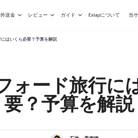
海外送金
レビュー
ガイド
Exiapについて
当
行にはいくら必要？予算を解説
フォード旅行に
要？予算を解説