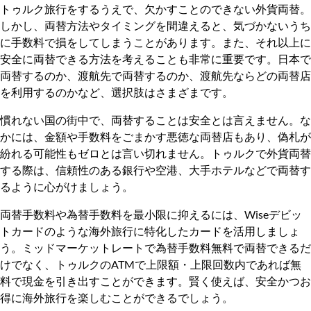
トゥルク旅行をするうえで、欠かすことのできない外貨両替。
しかし、両替方法やタイミングを間違えると、気づかないうち
に手数料で損をしてしまうことがあります。また、それ以上に
安全に両替できる方法を考えることも非常に重要です。日本で
両替するのか、渡航先で両替するのか、渡航先ならどの両替店
を利用するのかなど、選択肢はさまざまです。
慣れない国の街中で、両替することは安全とは言えません。な
かには、金額や手数料をごまかす悪徳な両替店もあり、偽札が
紛れる可能性もゼロとは言い切れません。トゥルクで外貨両替
する際は、信頼性のある銀行や空港、大手ホテルなどで両替す
るように心がけましょう。
両替手数料や為替手数料を最小限に抑えるには、Wiseデビッ
トカードのような海外旅行に特化したカードを活用しましょ
う。ミッドマーケットレートで為替手数料無料で両替できるだ
けでなく、トゥルクのATMで上限額・上限回数内であれば無
料で現金を引き出すことができます。賢く使えば、安全かつお
得に海外旅行を楽しむことができるでしょう。