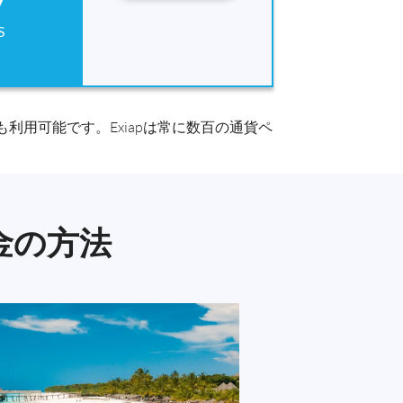
7
S
用可能です。Exiapは常に数百の通貨ペ
金の方法