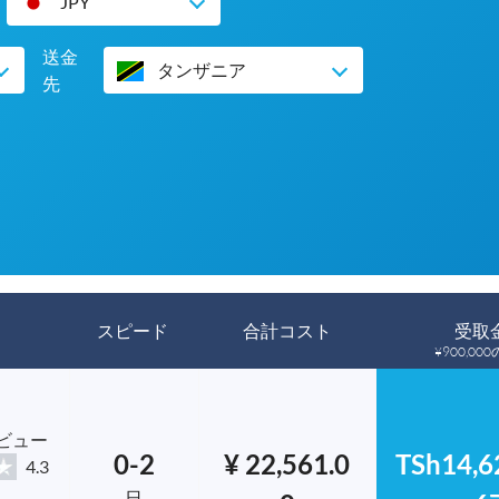
JPY
送金
タンザニア
先
スピード
合計コスト
受取
¥900,0
レビュー
0-2
¥ 22,561.0
TSh14,6
4.3
日