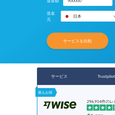
送金額
送金
日本
元
サービスを比較
サービス
Trustpilot
最もお得
296,914件の